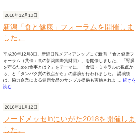
ラ
ワ
2018年12月10日
ー
バ
新潟「食と健康」フォーラムを開催しま
レ
した。
ン
タ
イ
平成30年12月8日、新潟日報メディアシップにて新潟 「食と健康フ
ン」
ォーラム（共催：食の新潟国際賞財団）」を開催しました。 「腎臓
を
を守るための食事とは？」をテーマに、「食塩・ミネラルの視点か
開
ら」と「タンパク質の視点から」の講演が行われました。 講演後
催
"新
は、協力企業による健康食品のサンプル提供も実施されま …
続きを
し
潟
読む
ま
「食
し
と
た。"
健
2018年11月12日
の
康」
フードメッセinにいがた2018を開催しま
フ
ォ
した。
ー
ラ