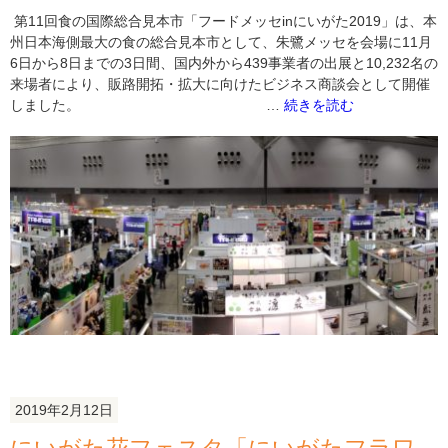
第11回食の国際総合見本市「フードメッセinにいがた2019」は、本
州日本海側最大の食の総合見本市として、朱鷺メッセを会場に11月
6日から8日までの3日間、国内外から439事業者の出展と10,232名の
来場者により、販路開拓・拡大に向けたビジネス商談会として開催
"フ
しました。 …
続きを読む
ー
ド
メ
ッ
セ
in
に
い
が
た
2019
を
開
催
2019年2月12日
し
ま