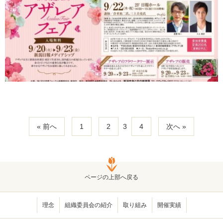
フ
ェ
ス
タ
～
ア
ザ
レ
ア
フ
ェ
ア
« 前へ
1
2
3
4
次へ »
～
を
開
催
し
ページの上部へ戻る
ま
し
理念
組織委員会の紹介
取り組み
開催実績
た"
の