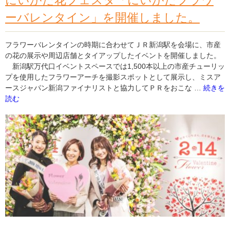
にいがた花フェスタ「にいがたフラワ
し
ーバレンタイン」を開催しました。
た。"
の
フラワーバレンタインの時期に合わせてＪＲ新潟駅を会場に、市産
の花の展示や周辺店舗とタイアップしたイベントを開催しました。
新潟駅万代口イベントスペースでは1,500本以上の市産チューリッ
プを使用したフラワーアーチを撮影スポットとして展示し、ミスア
"に
ースジャパン新潟ファイナリストと協力してＰＲをおこな …
続きを
い
読む
が
た
花
フ
ェ
ス
タ
「に
い
が
た
フ