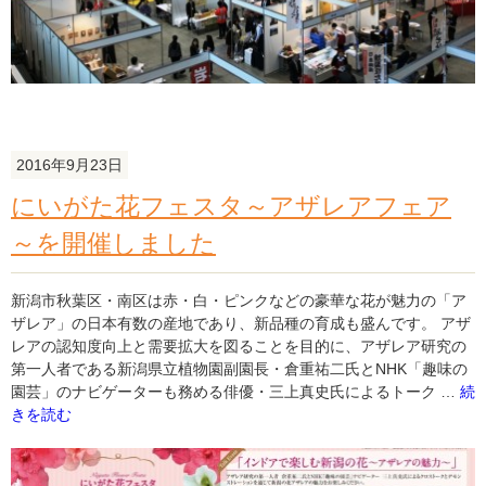
2016年9月23日
にいがた花フェスタ～アザレアフェア
～を開催しました
新潟市秋葉区・南区は赤・白・ピンクなどの豪華な花が魅力の「ア
ザレア」の日本有数の産地であり、新品種の育成も盛んです。 アザ
レアの認知度向上と需要拡大を図ることを目的に、アザレア研究の
第一人者である新潟県立植物園副園長・倉重祐二氏とNHK「趣味の
"に
園芸」のナビゲーターも務める俳優・三上真史氏によるトーク …
続
い
きを読む
が
た
花