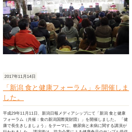
し
た
た。"
フ
の
ラ
ワ
ー
フ
ェ
ス
タ
趣
味
の
2017年11月14日
園
芸
「新潟 食と健康フォーラム」を開催しま
フ
した。
ェ
ア
in
平成29年11月11日、新潟日報メディアシップにて「新潟 食と健康
に
フォーラム（共催：食の新潟国際賞財団）」を開催しました。 「健
い
康で長生きしましょう」をテーマに、糖尿病と未病に関する講演が
が
行われました。 講演後は、協力企業による健康食品のサンプル提供