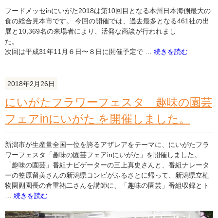
ム
フードメッセinにいがた2018は第10回目となる本州日本海側最大の
を
食の総合見本市です。 今回の開催では、過去最多となる461社の出
開
展と10,369名の来場者により、活発な商談が行われまし
催
た
し
"フ
次回は平成31年11月６日〜８日に開催予定で …
続きを読む
ま
ー
し
ド
た。"
メ
2018年2月26日
の
ッ
にいがたフラワーフェスタ 趣味の園芸
セ
in
フェアinにいがた を開催しました。
に
い
が
新潟市が生産量全国一位を誇るアザレアをテーマに、にいがたフラ
た
ワーフェスタ「趣味の園芸フェアinにいがた」を開催しました。
2018
「趣味の園芸」番組ナビゲーターの三上真史さんと、番組ナレータ
を
ーの笠原留美さんの新潟県コンビがふるさとに帰って、新潟県立植
開
物園副園長の倉重祐二さんを講師に、「趣味の園芸」番組収録とト
催
"に
…
続きを読む
し
い
ま
が