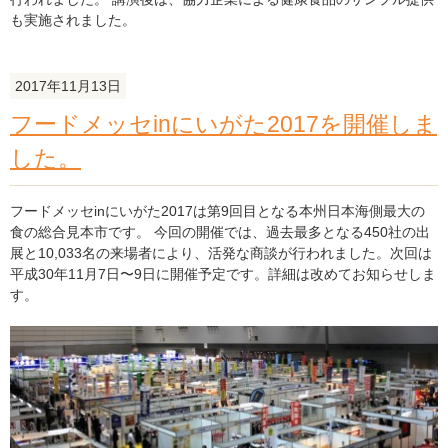
た
も実施されました。
を
開
催
2017年11月13日
し
ま
フードメッセinにいがた2017を開催しま
し
した。
た。"
の
フードメッセinにいがた2017は第9回目となる本州日本海側最大の
食の総合見本市です。 今回の開催では、過去最多となる450社の出
展と10,033名の来場者により、活発な商談が行われました。次回は
平成30年11月7日〜9日に開催予定です。詳細は改めてお知らせしま
す。