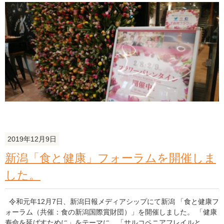
た
花
フ
ェ
ス
タ
「
ラ
ワ
ー
バ
レ
ン
2019年12月9日
タ
イ
新潟「食と健康」フォーラムを開催しま
ン
した。
を
開
催
令和元年12月7日、新潟日報メディアシップにて新潟 「食と健康フ
し
ォーラム（共催：食の新潟国際賞財団）」を開催しました。 「健康
ま
寿命を延ばすために」をテーマに、「サルコペニアフレイルと