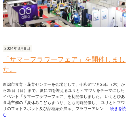
に
い
が
た
2024
を
開
催
2024年8月8日
し
ま
「サマーフラワーフェア」を開催しまし
し
た。
た。"
の
新潟市食育・花育センターを会場として、令和6年7月25日（木）か
ら28日（日）まで、夏に旬を迎えるユリとヒマワリをテーマにした
イベント「サマーフラワーフェア」を初開催しました。 いくとぴあ
食花主催の「夏休みこどもまつり」とも同時開催し、 ユリとヒマワ
"「サ
リのフォトスポット及び品種紹介展示、フラワーアレン …
続きを読
マ
む
ー
フ