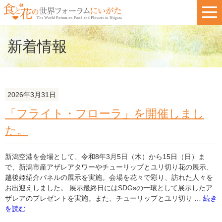
新着情報
2026年3月31日
「フライト・フローラ」を開催しまし
た。
新潟空港を会場として、令和8年3月5日（木）から15日（日）ま
で、新潟市産アザレアタワーやチューリップとユリ切り花の展示、
越後姫紹介パネルの展示を実施。会場を花々で彩り、訪れた人々を
お出迎えしました。 展示最終日にはSDGsの一環として展示したア
"「フ
ザレアのプレゼントを実施。また、チューリップとユリ切り …
続き
ラ
を読む
イ