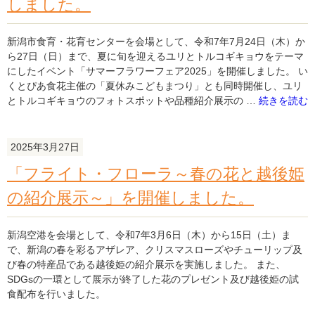
しました。
催
に
し
い
ま
が
新潟市食育・花育センターを会場として、令和7年7月24日（木）か
し
た
ら27日（日）まで、夏に旬を迎えるユリとトルコギキョウをテーマ
た。"
2025
にしたイベント「サマーフラワーフェア2025」を開催しました。 い
の
を
くとぴあ食花主催の「夏休みこどもまつり」とも同時開催し、ユリ
開
"「サ
とトルコギキョウのフォトスポットや品種紹介展示の …
続きを読む
催
マ
し
ー
ま
フ
2025年3月27日
し
ラ
「フライト・フローラ～春の花と越後姫
た"
ワ
の
ー
の紹介展示～」を開催しました。
フ
ェ
ア
新潟空港を会場として、令和7年3月6日（木）から15日（土）ま
2025」
で、新潟の春を彩るアザレア、クリスマスローズやチューリップ及
を
び春の特産品である越後姫の紹介展示を実施しました。 また、
開
SDGsの一環として展示が終了した花のプレゼント及び越後姫の試
催
食配布を行いました。
し