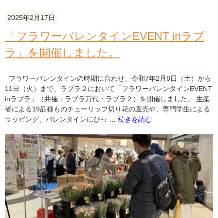
ま
し
2025年2月17日
た。"
「フラワーバレンタインEVENT inラブ
の
ラ」を開催しました。
フラワーバレンタインの時期に合わせ、令和7年2月8日（土）から
11日（火）まで、ラブラ２において「フラワーバレンタインEVENT
inラブラ」（共催：ラブラ万代・ラブラ２）を開催しました。 生産
者による19品種ものチューリップ切り花の直売や、専門学生による
"「フ
ラッピング、バレンタインにぴっ …
続きを読む
ラ
ワ
ー
バ
レ
ン
タ
イ
ン