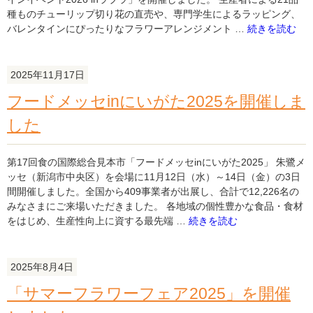
し
種ものチューリップ切り花の直売や、専門学生によるラッピング、
た。"
"「フ
バレンタインにぴったりなフラワーアレンジメント …
続きを読む
の
ラ
ワ
ー
2025年11月17日
バ
フードメッセinにいがた2025を開催しま
レ
ン
した
タ
イ
ン
第17回食の国際総合見本市「フードメッセinにいがた2025」 朱鷺メ
イ
ッセ（新潟市中央区）を会場に11月12日（水）～14日（金）の3日
ベ
間開催しました。全国から409事業者が出展し、合計で12,226名の
ン
みなさまにご来場いただきました。 各地域の個性豊かな食品・食材
ト
"フ
をはじめ、生産性向上に資する最先端 …
続きを読む
2026in
ー
ラ
ド
ブ
メ
2025年8月4日
ラ」
ッ
「サマーフラワーフェア2025」を開催
を
セ
開
in