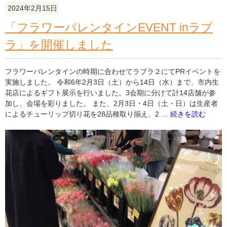
ラ
2024年2月15日
ワ
「フラワーバレンタインEVENT inラブ
ー
フ
ラ」を開催しました
ェ
ア」
を
フラワーバレンタインの時期に合わせてラブラ２にてPRイベントを
開
実施しました。 令和6年2月3日（土）から14日（水）まで、市内生
催
花店によるギフト展示を行いました。3会期に分けて計14店舗が参
し
加し、会場を彩りました。 また、2月3日・4日（土・日）は生産者
ま
"「フ
によるチューリップ切り花を28品種取り揃え、2 …
続きを読む
し
ラ
た。"
ワ
の
ー
バ
レ
ン
タ
イ
ン
EVENT