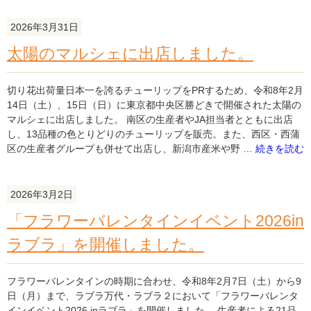
ト・
フ
2026年3月31日
ロ
太陽のマルシェに出店しました。
ー
ラ」
を
切り花出荷量日本一を誇るチューリップをPRするため、令和8年2月
開
14日（土）、15日（日）に東京都中央区勝どきで開催された太陽の
催
マルシェに出店しました。 南区の生産者やJA担当者とともに出店
し
し、13品種の色とりどりのチューリップを販売。また、西区・西蒲
ま
"太
区の生産者グループも併せて出店し、新潟市産米や野 …
続きを読む
し
陽
た。"
の
の
マ
2026年3月2日
ル
「フラワーバレンタインイベント2026in
シ
ェ
ラブラ」を開催しました。
に
出
店
フラワーバレンタインの時期に合わせ、令和8年2月7日（土）から9
し
日（月）まで、ラブラ万代・ラブラ２において「フラワーバレンタ
ま
インイベント2026 inラブラ」を開催しました。 生産者による21品