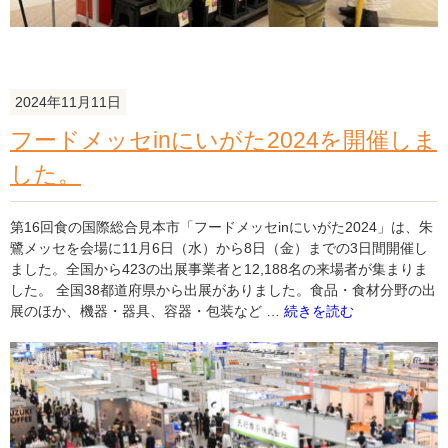
EVENT
in
ラ
ブ
ラ」
2024年11月11日
を
開
フードメッセinにいがた2024を開催しま
催
した。
し
ま
し
第16回⾷の国際総合⾒本市「フードメッセinにいがた2024」は、朱
た。"
鷺メッセを会場に11月6日（水）から8日（金）までの3日間開催し
の
ました。全国から423の出展事業者と12,188名の来場者が集まりま
した。 全国38都道府県から出展がありました。食品・食材分野の出
"フ
展のほか、機器・器具、容器・包装など …
続きを読む
ー
ド
メ
ッ
セ
in