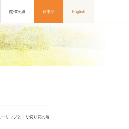
開催実績
日本語
English
ューリップとユリ切り花の展